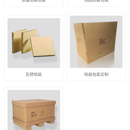
瓦楞纸箱
纸箱包装定制