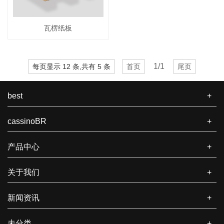
瓦楞纸板
1/1
每页显示 12 条,共有 5 条
首页
尾页
best
+
cassinoBR
+
产品中心
+
关于我们
+
新闻资讯
+
未分类
+