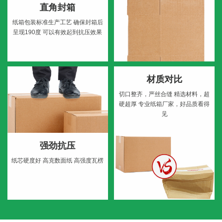
直角封箱
纸箱包装标准生产工艺
确保封箱后
呈现190度
可以有效起到抗压效果
材质对比
切口整齐，严丝合缝
精选材料，超
硬超厚
专业纸箱厂家，好品质看得
见
强劲抗压
纸芯硬度好
高克数面纸
高强度瓦楞