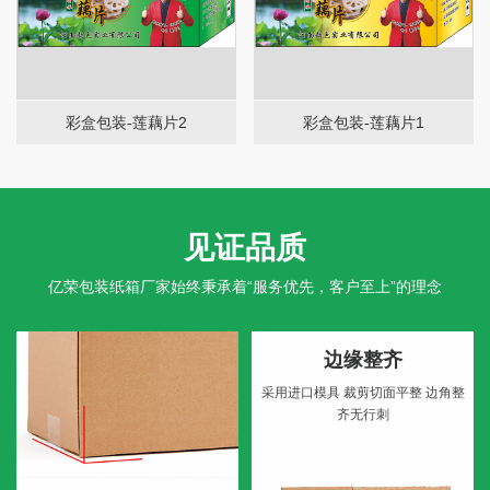
彩盒包装-莲藕片2
彩盒包装-莲藕片1
见证品质
亿荣包装纸箱厂家始终秉承着“服务优先，客户至上”的理念
边缘整齐
采用进口模具
裁剪切面平整
边角整
齐无行刺