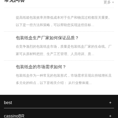
更多 +
如何提高纸箱包装效率和降低成本？
提高纸箱包装效率并降低成本对于生产和物流过程都至关重要。
以下是一些方法和策略，可以帮助您实现这些目标...
包装纸盒生产厂家如何保证品质？
在竞争激烈的包装纸盒市场，质量是包装纸盒厂家的生命线。厂
家可从原材料把控、生产工艺管理、人员培训、质...
包装纸盒的市场需求如何？
包装纸盒作为一种常见的包装形式，市场需求呈现出持续增长且
多元化的特点，以下是相关介绍： 从行业整体规...
纸箱定做方法及注意事项
纸箱定做方法及注意事项 在定做纸箱时，为确保成品满足使用需
best
+
求，同时兼顾成本与品质，需要注意以下关键要...
cassinoBR
+