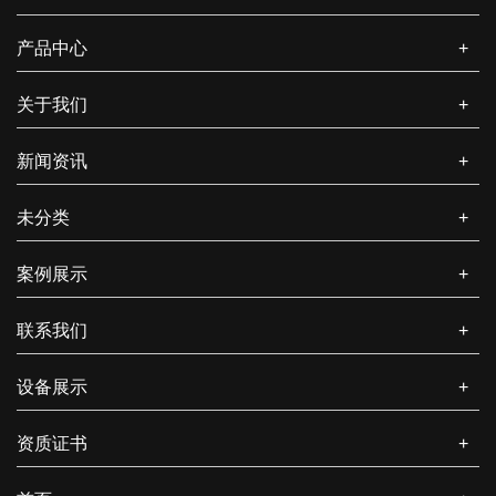
如何提高纸箱包装效率和降低成本？
产品中心
+
提高纸箱包装效率并降低成本对于生产和物流过程都至关重要。
以下是一些方法和策略，可以帮助您实现这些目标...
关于我们
+
包装纸盒生产厂家如何保证品质？
新闻资讯
+
在竞争激烈的包装纸盒市场，质量是包装纸盒厂家的生命线。厂
家可从原材料把控、生产工艺管理、人员培训、质...
未分类
+
包装纸盒的市场需求如何？
案例展示
+
包装纸盒作为一种常见的包装形式，市场需求呈现出持续增长且
多元化的特点，以下是相关介绍： 从行业整体规...
联系我们
+
设备展示
+
资质证书
+