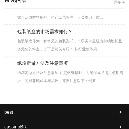
更多 +
在竞争激烈的包装纸盒市场，质量是包装纸盒厂家的生命线。厂
家可从原材料把控、生产工艺管理、人员培训、质...
包装纸盒的市场需求如何？
包装纸盒作为一种常见的包装形式，市场需求呈现出持续增长且
多元化的特点，以下是相关介绍： 从行业整体规...
纸箱定做方法及注意事项
纸箱定做方法及注意事项 在定做纸箱时，为确保成品满足使用需
求，同时兼顾成本与品质，需要注意以下关键要...
如何提高纸箱包装效率和降低成本？
提高纸箱包装效率并降低成本对于生产和物流过程都至关重要。
以下是一些方法和策略，可以帮助您实现这些目标...
best
+
包装纸盒生产厂家如何保证品质？
cassinoBR
+