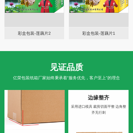
彩盒包装-莲藕片2
彩盒包装-莲藕片1
见证品质
亿荣包装纸箱厂家始终秉承着“服务优先，客户至上”的理念
边缘整齐
采用进口模具
裁剪切面平整
边角整
齐无行刺