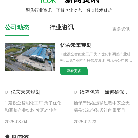
聚焦行业资讯，了解企业动态，解决技术疑难
公司动态
行业资讯
更多资讯 +
亿荣未来规划
1.建设全智能化工厂 为了优化和调整产业结
构,实现产业的可持续发展,利用现有公司位置
纸箱定做方法及注意事项
（淮安区山阳大道100号） […]
查看更多
纸箱定做方法及注意事项 在定做纸箱时，为确保成品满足使用需
求，同时兼顾成本与品质，需要注意以下关键要...
亿荣未来规划
纸箱包装：如何确保产
品在运输过程中安全无损？
如何提高纸箱包装效率和降低成本？
1.建设全智能化工厂 为了优化
确保产品在运输过程中安全无
和调整产业结构,实现产业的可
提高纸箱包装效率并降低成本对于生产和物流过程都至关重要。
损是纸箱包装设计的重要目标
持续发展,利用现有公司位置
之一。以下是纸箱厂家的一些
以下是一些方法和策略，可以帮助您实现这些目标...
2025-03-04
2025-02-23
（淮安区山阳大道100号） […]
方法和策略，可以帮助您确保
产品的 […]
包装纸盒生产厂家如何保证品质？
常见问答