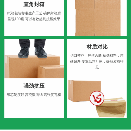
直角封箱
纸箱包装标准生产工艺
确保封箱后
呈现190度
可以有效起到抗压效果
材质对比
切口整齐，严丝合缝
精选材料，超
硬超厚
专业纸箱厂家，好品质看得
见
强劲抗压
纸芯硬度好
高克数面纸
高强度瓦楞