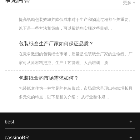
更多 +
如何提高纸箱包装效率和降低成本？
提高纸箱包装效率并降低成本对于生产和物流过程都至关重要。
以下是一些方法和策略，可以帮助您实现这些目标...
包装纸盒生产厂家如何保证品质？
在竞争激烈的包装纸盒市场，质量是包装纸盒厂家的生命线。厂
家可从原材料把控、生产工艺管理、人员培训、质...
包装纸盒的市场需求如何？
包装纸盒作为一种常见的包装形式，市场需求呈现出持续增长且
多元化的特点，以下是相关介绍： 从行业整体规...
纸箱定做方法及注意事项
纸箱定做方法及注意事项 在定做纸箱时，为确保成品满足使用需
best
+
求，同时兼顾成本与品质，需要注意以下关键要...
cassinoBR
+