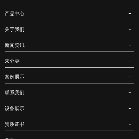
如何提高纸箱包装效率和降低成本？
提高纸箱包装效率并降低成本对于生产和物流过程都至关重要。
产品中心
+
以下是一些方法和策略，可以帮助您实现这些目标...
关于我们
+
包装纸盒生产厂家如何保证品质？
新闻资讯
+
在竞争激烈的包装纸盒市场，质量是包装纸盒厂家的生命线。厂
家可从原材料把控、生产工艺管理、人员培训、质...
未分类
+
包装纸盒的市场需求如何？
案例展示
+
包装纸盒作为一种常见的包装形式，市场需求呈现出持续增长且
多元化的特点，以下是相关介绍： 从行业整体规...
联系我们
+
设备展示
+
资质证书
+