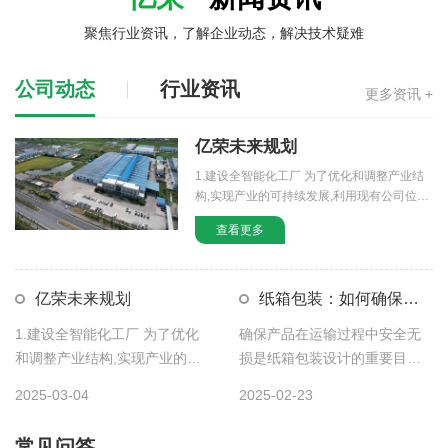
聚焦行业资讯，了解企业动态，解决技术疑难
公司动态
行业资讯
更多资讯 +
亿荣未来规划
1.建设全智能化工厂 为了优化和调整产业结
构,实现产业的可持续发展,利用现有公司位置
（淮安区山阳大道100号） […]
查看更多
亿荣未来规划
纸箱包装：如何确保产
品在运输过程中安全无损？
1.建设全智能化工厂 为了优化
确保产品在运输过程中安全无
纸箱定做方法及注意事项
和调整产业结构,实现产业的可
损是纸箱包装设计的重要目标
持续发展,利用现有公司位置
之一。以下是纸箱厂家的一些
纸箱定做方法及注意事项 在定做纸箱时，为确保成品满足使用需
2025-03-04
2025-02-23
（淮安区山阳大道100号） […]
方法和策略，可以帮助您确保
求，同时兼顾成本与品质，需要注意以下关键要...
产品的 […]
常见问答