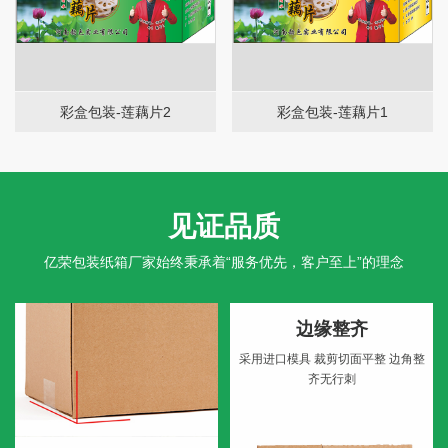
彩盒包装-莲藕片2
彩盒包装-莲藕片1
见证品质
亿荣包装纸箱厂家始终秉承着“服务优先，客户至上”的理念
边缘整齐
采用进口模具
裁剪切面平整
边角整
齐无行刺