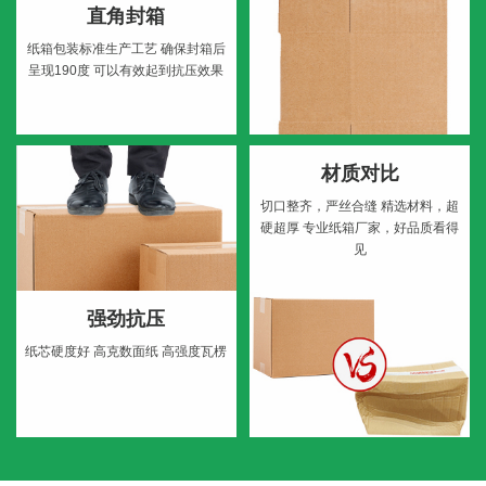
直角封箱
纸箱包装标准生产工艺
确保封箱后
呈现190度
可以有效起到抗压效果
材质对比
切口整齐，严丝合缝
精选材料，超
硬超厚
专业纸箱厂家，好品质看得
见
强劲抗压
纸芯硬度好
高克数面纸
高强度瓦楞