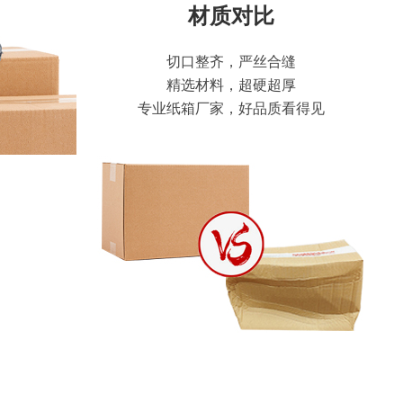
材质对比
切口整齐，严丝合缝
精选材料，超硬超厚
专业纸箱厂家，好品质看得见