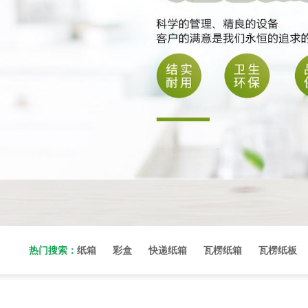
热门搜索：
纸箱
彩盒
快递纸箱
瓦楞纸箱
瓦楞纸板