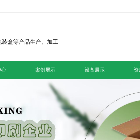
包装盒等产品生产、加工
中心
案例展示
设备展示
资