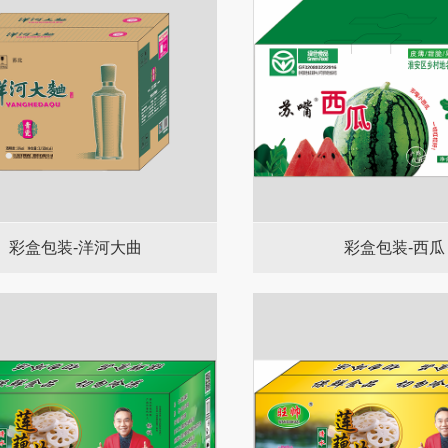
彩盒包装-洋河大曲
彩盒包装-西瓜