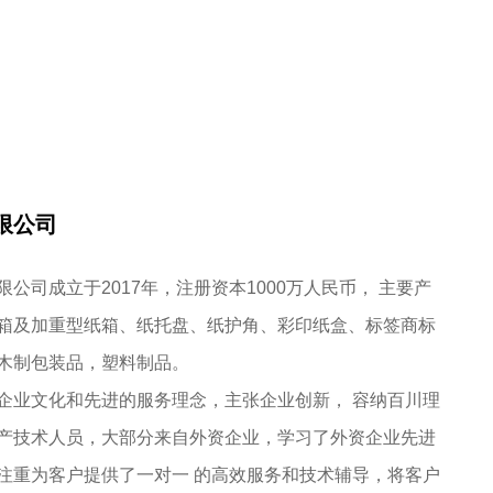
限公司
公司成立于2017年，注册资本1000万人民币， 主要产
箱及加重型纸箱、纸托盘、纸护角、彩印纸盒、标签商标
木制包装品，塑料制品。
企业文化和先进的服务理念，主张企业创新， 容纳百川理
产技术人员，大部分来自外资企业，学习了外资企业先进
注重为客户提供了一对一 的高效服务和技术辅导，将客户