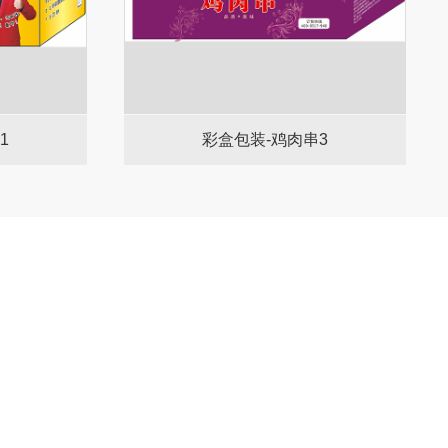
1
彩盒包装-鸡肉串3
的理念