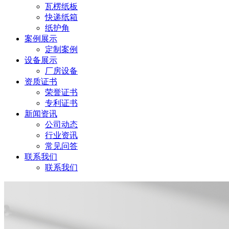
瓦楞纸板
快递纸箱
纸护角
案例展示
定制案例
设备展示
厂房设备
资质证书
荣誉证书
专利证书
新闻资讯
公司动态
行业资讯
常见问答
联系我们
联系我们