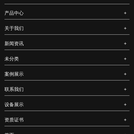
求，同时兼顾成本与品质，需要注意以下关键要...
产品中心
+
如何提高纸箱包装效率和降低成本？
关于我们
+
提高纸箱包装效率并降低成本对于生产和物流过程都至关重要。
以下是一些方法和策略，可以帮助您实现这些目标...
新闻资讯
+
包装纸盒生产厂家如何保证品质？
未分类
+
在竞争激烈的包装纸盒市场，质量是包装纸盒厂家的生命线。厂
家可从原材料把控、生产工艺管理、人员培训、质...
案例展示
+
包装纸盒的市场需求如何？
联系我们
+
包装纸盒作为一种常见的包装形式，市场需求呈现出持续增长且
设备展示
+
多元化的特点，以下是相关介绍： 从行业整体规...
资质证书
+