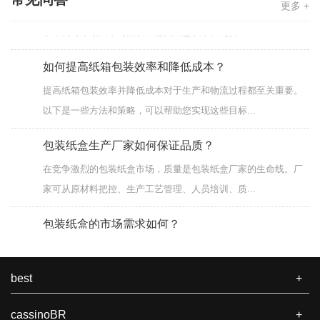
纸箱定做方法及注意事项 在定做纸箱时，为确保成品满足使用需
更多 +
求，同时兼顾成本与品质，需要注意以下关键要...
如何提高纸箱包装效率和降低成本？
提高纸箱包装效率并降低成本对于生产和物流过程都至关重要。
以下是一些方法和策略，可以帮助您实现这些目标...
包装纸盒生产厂家如何保证品质？
在竞争激烈的包装纸盒市场，质量是包装纸盒厂家的生命线。厂
家可从原材料把控、生产工艺管理、人员培训、质...
包装纸盒的市场需求如何？
包装纸盒作为一种常见的包装形式，市场需求呈现出持续增长且
多元化的特点，以下是相关介绍： 从行业整体规...
best
+
纸箱定做方法及注意事项
cassinoBR
+
纸箱定做方法及注意事项 在定做纸箱时，为确保成品满足使用需