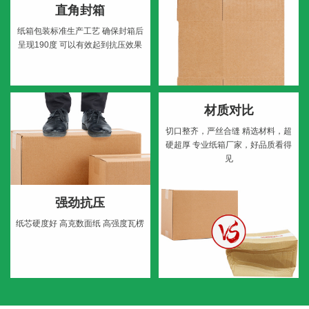
直角封箱
纸箱包装标准生产工艺
确保封箱后
呈现190度
可以有效起到抗压效果
材质对比
切口整齐，严丝合缝
精选材料，超
硬超厚
专业纸箱厂家，好品质看得
见
强劲抗压
纸芯硬度好
高克数面纸
高强度瓦楞