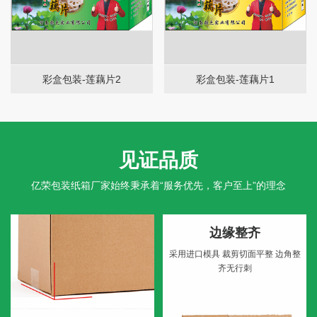
彩盒包装-莲藕片2
彩盒包装-莲藕片1
见证品质
亿荣包装纸箱厂家始终秉承着“服务优先，客户至上”的理念
边缘整齐
采用进口模具
裁剪切面平整
边角整
齐无行刺