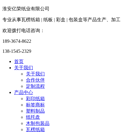
淮安亿荣纸业有限公司
专业从事瓦楞纸箱 | 纸板
|
彩盒
|
包装盒等产品生产、加工
欢迎拨打电话咨询：
189-3674-8622
138-1545-2329
首页
关于我们
关于我们
合作伙伴
定制流程
产品中心
彩印纸箱
标签商标
塑料制品
纸托盘
木制包装品
瓦楞纸箱