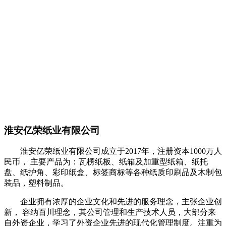
淮安亿荣纸业有限公司
淮安亿荣纸业有限公司成立于2017年，注册资本1000万人
民币， 主要产品为：瓦楞纸板、纸箱及加重型纸箱、纸托
盘、纸护角、彩印纸盒、标签商标等各种纸质印刷品及木制包
装品，塑料制品。
企业拥有浓厚的企业文化和先进的服务理念，主张企业创
新， 容纳百川理念，其公司管理和生产技术人员，大部分来
自外资企业，学习了外资企业先进的现代化管理制度。注重为