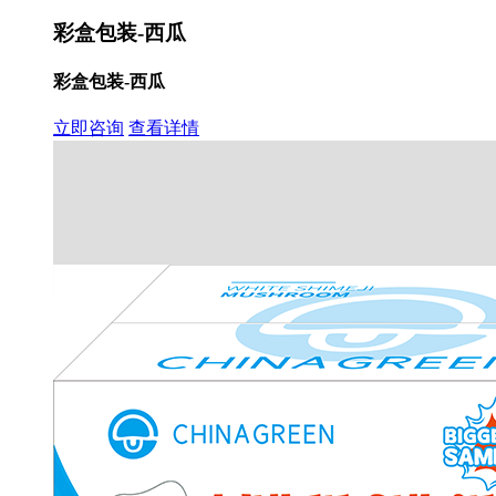
彩盒包装-西瓜
彩盒包装-西瓜
立即咨询
查看详情